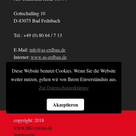
Gottschalling 10
D-83075 Bad Feilnbach
Tel.: +49 (0) 80 64 / 7 13
E-Mail:
info@as-erdbau.de
Internet:
www.as-erdbau.de
Diese Website benutzt Cookies. Wenn Sie die Website
Bildnachweise:
© Andreas Scheidl
weiter nutzen, gehen wir von Ihrem Einverständnis aus.
© BOTEC Hupertz GmbH
Zur Datenschutzerklärung
Akzeptieren
copyright: 2018
www.blic-voraus.de
Impressum